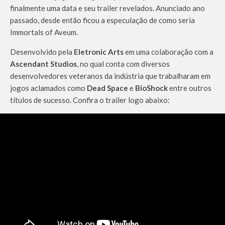
finalmente uma data e seu trailer revelados. Anunciado ano
passado, desde então ficou a especulação de como seria
Immortals of Aveum.
Desenvolvido pela
Eletronic Arts
em uma colaboração com a
Ascendant Studios
, no qual conta com diversos
desenvolvedores veteranos da indústria que trabalharam em
jogos aclamados como
Dead Space
e
BioShock
entre outros
títulos de sucesso. Confira o trailer logo abaixo: