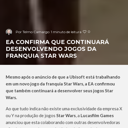
0
Por
Telmo Camargo
1 minuto de leitura
EA CONFIRMA QUE CONTINUARÁ
DESENVOLVENDO JOGOS DA
FRANQUIA STAR WARS
Mesmo após o anúncio de que a Ubisoft está trabalhando
em um novo jogo da franquia Star Wars, a EA confirmou
que também continuará a desenvolver seus jogos Star
Wars.
Ao que tudo indica não existe uma exclusividade da empresa X
ou Y na produção de jogos
Star Wars
, a
Lucasfilm Games
anunciou que esta colaborando com outras desenvolvedoras