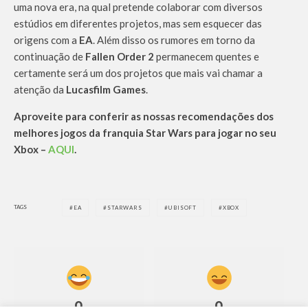
uma nova era, na qual pretende colaborar com diversos
estúdios em diferentes projetos, mas sem esquecer das
origens com a
EA
. Além disso os rumores em torno da
continuação de
Fallen Order 2
permanecem quentes e
certamente será um dos projetos que mais vai chamar a
atenção da
Lucasfilm Games
.
Aproveite para conferir as nossas recomendações dos
melhores jogos da franquia Star Wars para jogar no seu
Xbox –
AQUI
.
TAGS
EA
STARWARS
UBISOFT
XBOX
0
0