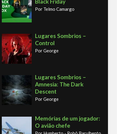
Black Friday
Por Telmo Camargo
Lugares Sombrios –
Control
Por George
Lugares Sombrios –
Amnesia: The Dark
Descent
Por George
Memórias de um jogador:
O avião chefe
Por Humberto - Robô Barulhento