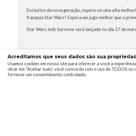
Exclusivo da nova geração, espera-se uma alta melhori
franquia Star Wars? Espera um jogo melhor que o pri
Star Wars Jedi: Survivor será lançado no dia 17 de ma
TAGS
GAMES
STAR WARS
STAR WARS JEDI
XBO
Acreditamos que seus dados são sua propriedade
Usamos cookies em nosso site para oferecer a você a experiência
clicar em “Aceitar tudo”, você concorda com o uso de TODOS os c
fornecer um consentimento controlado.
0
0