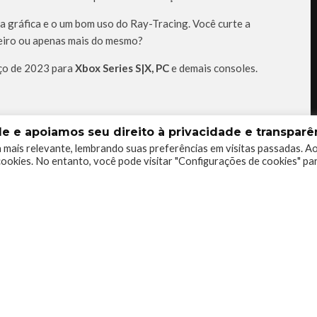
a gráfica e o um bom uso do Ray-Tracing. Você curte a
meiro ou apenas mais do mesmo?
rço de 2023 para
Xbox Series S|X, PC
e demais consoles.
X
XBOX SERIES
XBOX SERIES S
XBOX SERIES X
 e apoiamos seu direito à privacidade e transparên
 mais relevante, lembrando suas preferências em visitas passadas. A
ookies. No entanto, você pode visitar "Configurações de cookies" pa
0
0
0