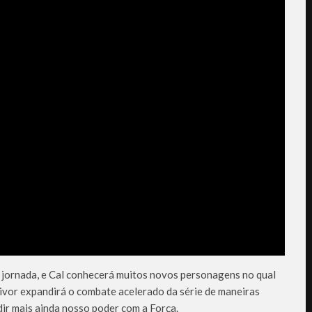
 jornada, e Cal conhecerá muitos novos personagens no qual
rvivor expandirá o combate acelerado da série de maneiras
r mais ainda nosso poder com a Força.