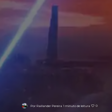
0
Por
Raillander Pereira
1 minuto de leitura