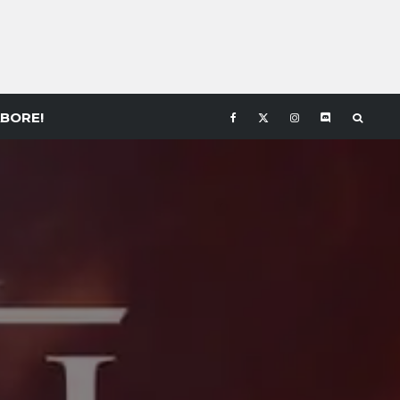
BORE!