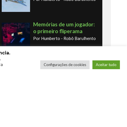
Memórias de um jogador:
o primeiro fliperama
Por Humberto - Robô Barulhento
cia.
o
Os novos Retrôs – Xbox
ra
Configurações de cookies
Aceitar tudo
360 & Ps3
Por George
COMPRE SEUS JOGOS