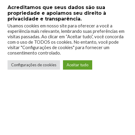
Acreditamos que seus dados são sua
propriedade e apoiamos seu direito à
privacidade e transparência.
Usamos cookies em nosso site para oferecer a você a
experiência mais relevante, lembrando suas preferências em
visitas passadas. Ao clicar em “Aceitar tudo”, você concorda
com o uso de TODOS os cookies. No entanto, você pode
visitar "Configurações de cookies" para fornecer um
consentimento controlado.
Configurações de cookies
Aceitar tudo
Raillander Pereira
Conheci o Xbox na geração do 360, e desde
então me tornei apaixonado pela marca. Curto