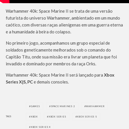
Warhammer 40k: Space Marine II se trata de uma versão
futurista do universo Warhammer, ambientado em um mundo
caótico, com diversas raças alienígenas em uma guerra eterna
e a humanidade à beira do colapso.
No primeiro jogo, acompanhamos um grupo especial de
soldados geneticamente melhorados sob o comando do
Capitão Titu, onde sua missão era livrar um planeta que foi
invadido e dominado por membros da raça Orks.
Warhammer 40k: Space Marine II será lançado para
Xbox
Series X|S, PC
e demais consoles.
GAMES
SPACE MARINES 2
WARHAMMER
TAGS
XBOX
XBOX SERIES
XBOX SERIES S
XBOX SERIES X