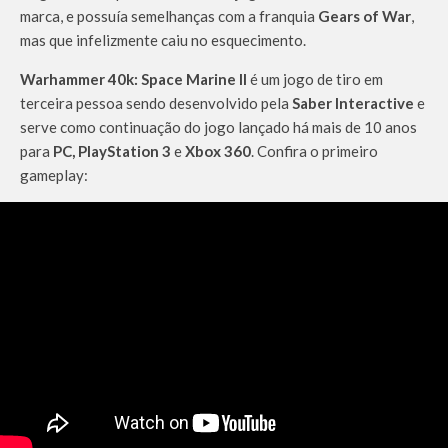
marca, e possuía semelhanças com a franquia
Gears of War
,
mas que infelizmente caiu no esquecimento.
Warhammer 40k: Space Marine II
é um jogo de tiro em
terceira pessoa sendo desenvolvido pela
Saber Interactive
e
serve como continuação do jogo lançado há mais de 10 anos
para
PC, PlayStation 3
e
Xbox 360
. Confira o primeiro
gameplay: