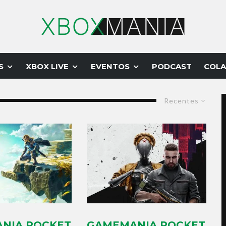
S
XBOX LIVE
EVENTOS
PODCAST
COLA
Recentes
NIA POCKET
GAMEMANIA POCKET