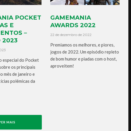
NIA POCKET
GAMEMANIA
AS E
AWARDS 2022
ENTOS –
22 de dezembro de 2022
 2023
Premiamos os melhores, e piores,
2023
jogos de 2022. Um episódio repleto
de bom humor e piadas com o host,
o especial do Pocket
aproveitem!
obre os principais
o mês de janeiro e
ícias polêmicas da
VER MAIS