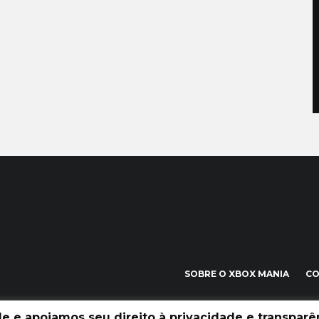
SOBRE O XBOX MANIA
C
 e apoiamos seu direito à privacidade e transparên