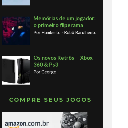
Memórias de um jogador:
o primeiro fliperama
Por Humberto - Robô Barulhento
Os novos Retrôs – Xbox
360 & Ps3
Por George
COMPRE SEUS JOGOS