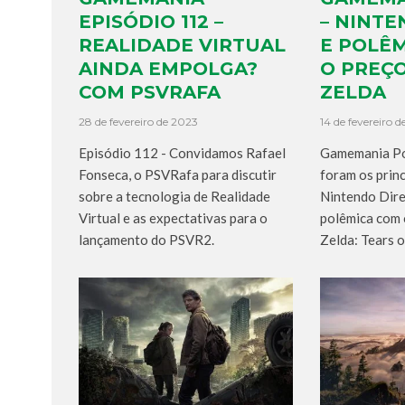
EPISÓDIO 112 –
– NINTE
REALIDADE VIRTUAL
E POLÊ
AINDA EMPOLGA?
O PREÇ
COM PSVRAFA
ZELDA
28 de fevereiro de 2023
14 de fevereiro 
Episódio 112 - Convidamos Rafael
Gamemania Poc
Fonseca, o PSVRafa para discutir
foram os prin
sobre a tecnologia de Realidade
Nintendo Dire
Virtual e as expectativas para o
polêmica com 
lançamento do PSVR2.
Zelda: Tears 