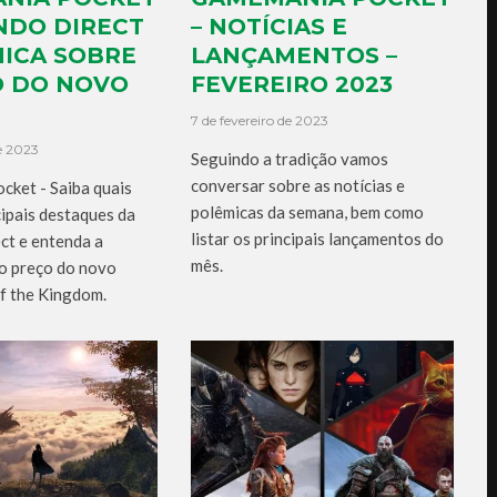
NDO DIRECT
– NOTÍCIAS E
MICA SOBRE
LANÇAMENTOS –
O DO NOVO
FEVEREIRO 2023
7 de fevereiro de 2023
de 2023
Seguindo a tradição vamos
conversar sobre as notícias e
ket - Saiba quais
polêmicas da semana, bem como
cipais destaques da
listar os principais lançamentos do
ct e entenda a
mês.
o preço do novo
of the Kingdom.