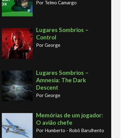
Por Telmo Camargo
Lugares Sombrios –
Control
Por George
Lugares Sombrios –
Amnesia: The Dark
Descent
Por George
Memórias de um jogador:
O avião chefe
Por Humberto - Robô Barulhento