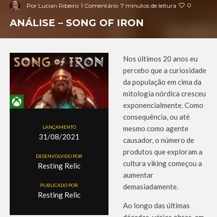
0
Por
Lucian Ribeiro
1 Comentário
7 minutos de leitura
ANÁLISE – SONG OF IRON
Nos últimos 20 anos eu
percebo que a curiosidade
da população em cima da
mitologia nórdica cresceu
exponencialmente. Como
consequência, ou até
LANÇAMENTO
mesmo como agente
31/08/2021
causador, o número de
produtos que exploram a
DESENVOLVIDO POR
cultura viking começou a
Resting Relic
aumentar
PUBLICADO POR
demasiadamente.
Resting Relic
Ao longo das últimas
décadas, várias obras, em