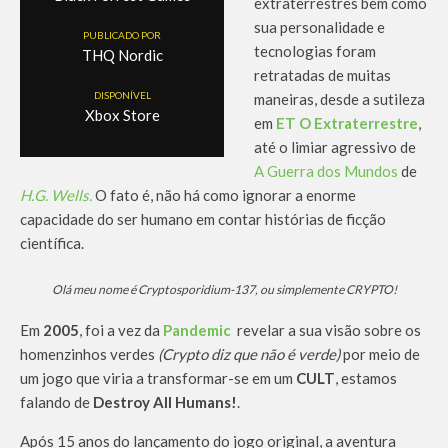
extraterrestres bem como
sua personalidade e
PUBLICADO POR
tecnologias foram
THQ Nordic
retratadas de muitas
DISPONÍVEL
maneiras, desde a sutileza
Xbox Store
em
ET O Extraterrestre
,
até o limiar agressivo de
A Guerra dos Mundos
de
H.G. Wells.
O fato é, não há como ignorar a enorme
capacidade do ser humano em contar histórias de ficção
científica.
Olá meu nome é Cryptosporidium-137, ou simplemente CRYPTO!
Em
2005
, foi a vez da
Pandemic
revelar a sua visão sobre os
homenzinhos verdes
(Crypto diz que não é verde)
por meio de
um jogo que viria a transformar-se em um
CULT
, estamos
falando de
Destroy All Humans!
.
Após 15 anos do lançamento do jogo original, a aventura