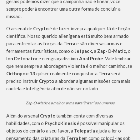
gerais podemos dizer que a campanha não é linear, você
sempre poderá encontrar uma outra forma de concluir a
missão.
O arsenal de
Crypto
é de fazer inveja a qualquer fã de ficção
científica. Nosso querido alienígena está muito bem armado
para enfrentar as forças da
Terra
e são diversas armas e
ferramentas futurísticas, como o
Jetpack,
a
Zap-O-Matic,
o
Ion Detonator
e o engraçadíssimo
Anal Probe
. Vale lembrar
que nem sempre a abordagem violenta é o melhor caminho, se
Orthopox-13
quiser realmente conquistar a
Terra
será
preciso instruir
Crypto
a abordar algumas missões com mais
cautela e inteligência afim de não ser notado.
Zap-O-Matic é a melhor arma para “fritar” os humanos
Além do arsenal
Crypto
também conta com diversas
habilidades, com o
PsychoKinesis
é possível manipular os
objetos do cenário a seu favor, a
Telepatia
ajuda a ler o
pensamento das criaturas da
Terra
bem como colocá-las sob