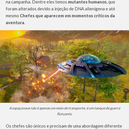
na campanha. Dentre eles temos
mutantes humanos
, que
foram alterados devido a injeção de DNA alienígena e até
mesmo
Chefes que aparecem em momentos críticos da
aventura
.
A espaçonave não é apenas um meio de transporte, é um tanque de guerra
flutuante.
Os chefes são únicos e precisam de uma abordagem diferente