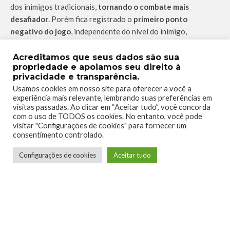
dos inimigos tradicionais,
tornando o combate mais
desafiador
. Porém fica registrado o
primeiro ponto
negativo do jogo
, independente do nível do inimigo,
notoriamente
Crypto é muito forte
, praticamente um
Superman
, mesmo no nível de dificuldade máximo é difícil
Acreditamos que seus dados são sua
propriedade e apoiamos seu direito à
encontrar alguém que bata de frente e seja uma ameaça REAL,
privacidade e transparência.
tornando o combate um pouco limitado.
Usamos cookies em nosso site para oferecer a você a
experiência mais relevante, lembrando suas preferências em
Sabendo (ou não) desta deficiência o pessoal da
Black Forest
visitas passadas. Ao clicar em “Aceitar tudo”, você concorda
Games
investiu pesado no fator replay do jogo, fazendo com
com o uso de TODOS os cookies. No entanto, você pode
que as localizações estejam disponíveis para serem
visitar "Configurações de cookies" para fornecer um
consentimento controlado.
revisitadas e exploradas após o cumprimento das missões
principais da campanha. Durante a re-exploração é possível
Configurações de cookies
Aceitar tudo
brincar com alguns itens do cenário afim de
causar grandes
danos e multiplicar a pontuação
, alternar entre
missões
secundárias como corridas
,
missões de abdução
,
coleta de
colecionáveis
,
aniquilação de cidades
etc, e tudo isso
contribui para que você receba recompensas de DNA cada vez
maiores para atualizar seus equipamentos e habilidades.