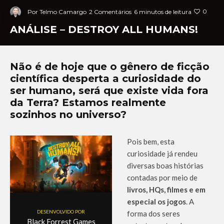
0
Por
Telmo Camargo
2 Comentários
6 minutos de leitura
ANÁLISE – DESTROY ALL HUMANS!
Não é de hoje que o gênero de ficção
científica desperta a curiosidade do
ser humano, será que existe vida fora
da Terra? Estamos realmente
sozinhos no universo?
Pois bem, esta
curiosidade já rendeu
diversas boas histórias
contadas por meio de
livros, HQs, filmes e em
especial os jogos
. A
DESENVOLVIDO POR
forma dos seres
Black Forrest Games