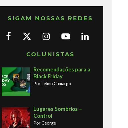
SIGAM NOSSAS REDES
COLUNISTAS
Recomendações para a
Black Friday
Por Telmo Camargo
Lugares Sombrios –
Control
Por George