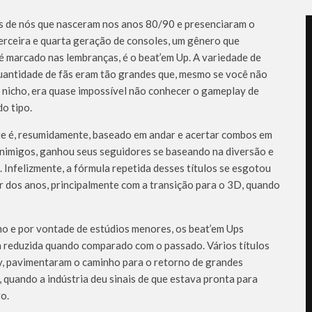
s de nós que nasceram nos anos 80/90 e presenciaram o
erceira e quarta geração de consoles, um gênero que
é marcado nas lembranças, é o beat’em Up. A variedade de
quantidade de fãs eram tão grandes que, mesmo se você não
 nicho, era quase impossível não conhecer o gameplay de
o tipo.
e é, resumidamente, baseado em andar e acertar combos em
inimigos, ganhou seus seguidores se baseando na diversão e
. Infelizmente, a fórmula repetida desses títulos se esgotou
r dos anos, principalmente com a transição para o 3D, quando
o e por vontade de estúdios menores, os beat’em Ups
a reduzida quando comparado com o passado. Vários títulos
y, pavimentaram o caminho para o retorno de grandes
, quando a indústria deu sinais de que estava pronta para
o.