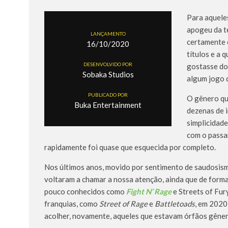
Para aquele
apogeu da t
LANÇAMENTO
certamente 
16/10/2020
títulos e a 
DESENVOLVIDO POR
gostasse do
Sobaka Studios
algum jogo d
PUBLICADO POR
O gênero qu
Buka Entertainment
dezenas de 
simplicidade
com o passa
rapidamente foi quase que esquecida por completo.
Nos últimos anos, movido por sentimento de saudosism
voltaram a chamar a nossa atenção, ainda que de form
pouco conhecidos como
Fight N’ Rage
e Streets of Fur
franquias, como
Street of Rage
e
Battletoads
, em 2020
acolher, novamente, aqueles que estavam órfãos gêner