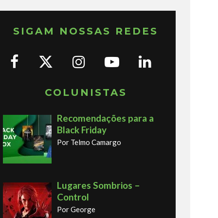
SIGAM NOSSAS REDES
COLUNISTAS
Recomendações para a
Black Friday
Por Telmo Camargo
Lugares Sombrios –
Control
Por George