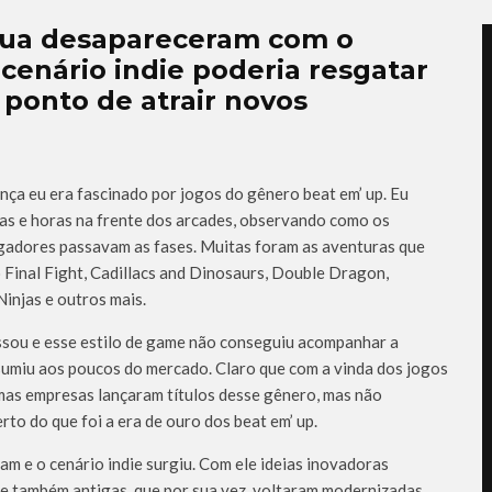
e rua desapareceram com o
 cenário indie poderia resgatar
 ponto de atrair novos
nça eu era fascinado por jogos do gênero beat em’ up. Eu
as e horas na frente dos arcades, observando como os
gadores passavam as fases. Muitas foram as aventuras que
 Final Fight, Cadillacs and Dinosaurs, Double Dragon,
injas e outros mais.
sou e esse estilo de game não conseguiu acompanhar a
sumiu aos poucos do mercado. Claro que com a vinda dos jogos
as empresas lançaram títulos desse gênero, mas não
to do que foi a era de ouro dos beat em’ up.
m e o cenário indie surgiu. Com ele ideias inovadoras
e também antigas, que por sua vez, voltaram modernizadas.