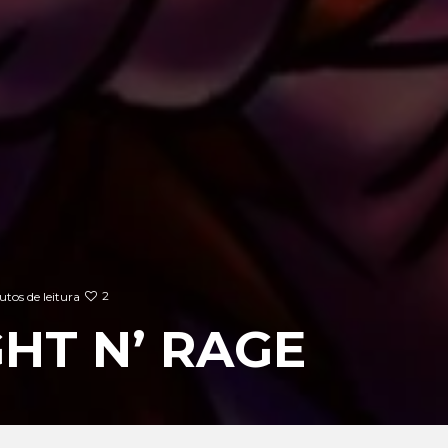
2
tos de leitura
GHT N’ RAGE