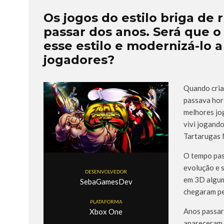
Os jogos do estilo briga d
passar dos anos. Será que o
esse estilo e modernizá-lo a
jogadores?
Quando cria
passava hor
melhores jo
vivi jogando
Tartarugas N
O tempo pas
evolução e 
DESENVOLVEDOR
em 3D algum
SebaGamesDev
chegaram per
PLATAFORMA
Anos passara
Xbox One
apareceram 