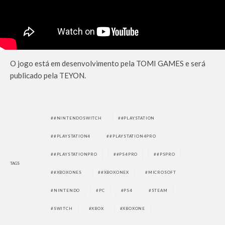
O jogo está em desenvolvimento pela TOMI GAMES e será
publicado pela TEYON.
#NINTENDOSWITCH
#PLAYSTATION
#PLAYSTATION4
#PLAYSTATION4PRO
#PLAYSTATIONPRO
#PS4PRO
#PSPRO
TAGS
#XBOXONES
#XBOXONEX
MICROSOFT
NINTENDO
PC
PS4
STEAM
SWITCH
XBOX
XBOXONE