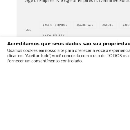
Age of Empires IV e Age of Empires II: Definitive Editi
AGE OF EMPIRES
GAME PASS
GAMES
XBO
TAGS
XBOX SERIES X
Acreditamos que seus dados são sua propriedade
Usamos cookies em nosso site para oferecer a você a experiência
clicar em “Aceitar tudo”, você concorda com o uso de TODOS os c
fornecer um consentimento controlado.
0
0