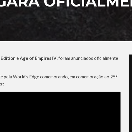
GARÁ OFICIALME
 Edition
e
Age of Empires IV
, foram anunciados oficialmente
 hoje pela World’s Edge comemorando, em comemoração ao 25°
er: