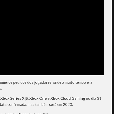
números pedidos dos jogadores, onde a muito tempo era
s.
a
Xbox Series X|S, Xbox One
e
Xbox Cloud Gaming
no dia 31
 data confirmada, mas também será em 2023.