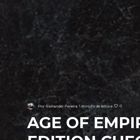
0
Por
Raillander Pereira
1 minuto de leitura
AGE OF EMPIR