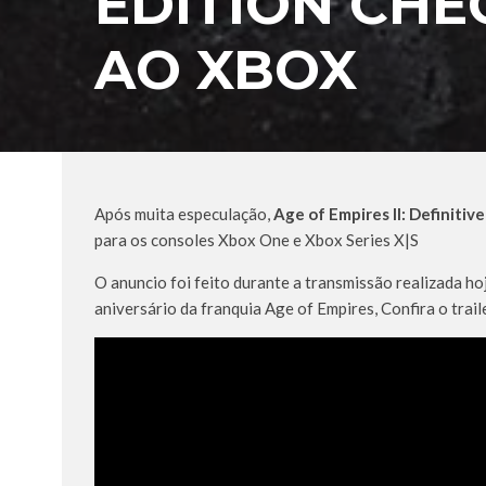
EDITION CHE
AO XBOX
Após muita especulação,
Age of Empires II: Definitive
para os consoles Xbox One e Xbox Series X|S
O anuncio foi feito durante a transmissão realizada
aniversário da franquia Age of Empires, Confira o trail