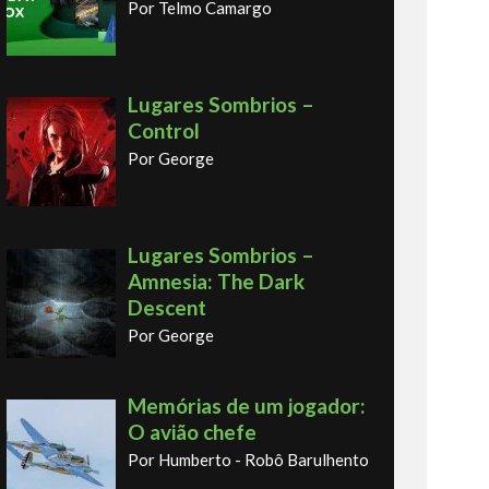
Por Telmo Camargo
Lugares Sombrios –
Control
Por George
Lugares Sombrios –
Amnesia: The Dark
Descent
Por George
Memórias de um jogador:
O avião chefe
Por Humberto - Robô Barulhento