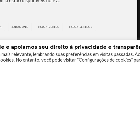
on já estão disponíveis no PC.
X
XBOX ONE
XBOX SERIES
XBOX SERIES S
 e apoiamos seu direito à privacidade e transparên
 mais relevante, lembrando suas preferências em visitas passadas. A
ookies. No entanto, você pode visitar "Configurações de cookies" pa
0
0
0