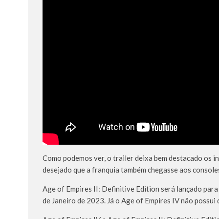
Como podemos ver, o trailer deixa bem destacado os i
desejado que a franquia também chegasse aos console
Age of Empires II: Definitive Edition será lançado par
de Janeiro de 2023. Já o Age of Empires IV não possui