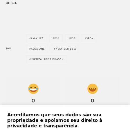
única.
#YAKUZA
PS4
PS5
XBOX
TAGS
XBOX ONE
XBOX SERIES X
YAKUZA LIKE A DRAGON
0
0
Acreditamos que seus dados são sua
propriedade e apoiamos seu direito à
privacidade e transparência.