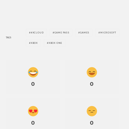
#XCLOUD
GAME PASS
GAMES
MICROSOFT
TAGS
XBOX
XBOX ONE
0
0
0
0