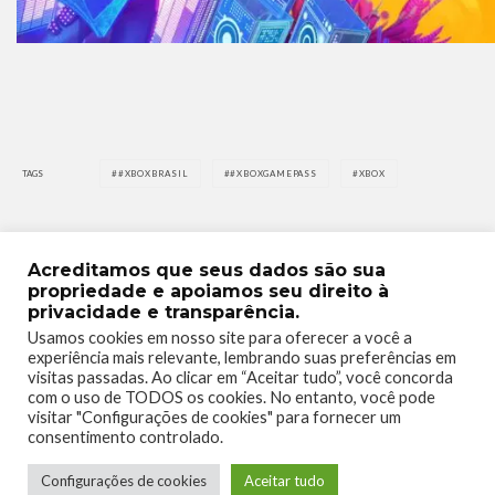
TAGS
#XBOXBRASIL
#XBOXGAMEPASS
XBOX
Acreditamos que seus dados são sua
propriedade e apoiamos seu direito à
privacidade e transparência.
0
0
Usamos cookies em nosso site para oferecer a você a
experiência mais relevante, lembrando suas preferências em
visitas passadas. Ao clicar em “Aceitar tudo”, você concorda
com o uso de TODOS os cookies. No entanto, você pode
visitar "Configurações de cookies" para fornecer um
consentimento controlado.
0
0
Configurações de cookies
Aceitar tudo