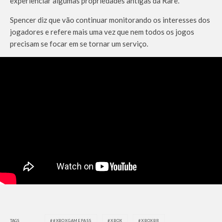
experienciar algumas propriedades antigas da Rare.”
Spencer diz que vão continuar monitorando os interesses dos
jogadores e refere mais uma vez que nem todos os jogos
precisam se focar em se tornar um serviço.
TAGS
#XBOXGAMEPASS
XBOX
XBOXBR