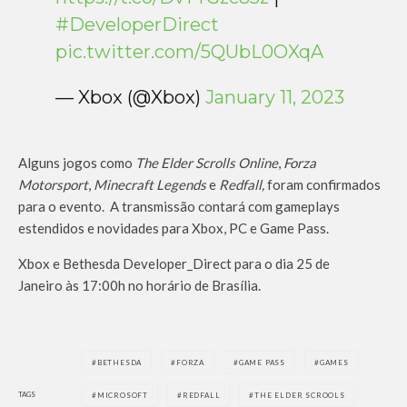
#DeveloperDirect
pic.twitter.com/5QUbL0OXqA
— Xbox (@Xbox)
January 11, 2023
Alguns jogos como
The Elder Scrolls Online
,
Forza
Motorsport
,
Minecraft Legends
e
Redfall,
foram confirmados
para o evento. A transmissão contará com gameplays
estendidos e novidades para Xbox, PC e Game Pass.
Xbox e Bethesda Developer_Direct para o dia 25 de
Janeiro às 17:00h no horário de Brasília.
BETHESDA
FORZA
GAME PASS
GAMES
TAGS
MICROSOFT
REDFALL
THE ELDER SCROOLS