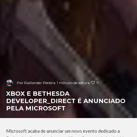
0
Por
Raillander Pereira
1 minuto de leitura
XBOX E BETHESDA
DEVELOPER_DIRECT É ANUNCIADO
PELA MICROSOFT
Microsoft acaba de anunciar um novo evento dedicado a