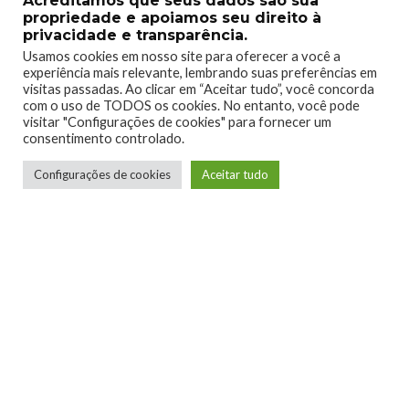
Acreditamos que seus dados são sua
o
propriedade e apoiamos seu direito à
r
privacidade e transparência.
d
Usamos cookies em nosso site para oferecer a você a
e
experiência mais relevante, lembrando suas preferências em
00:00
00:08
visitas passadas. Ao clicar em “Aceitar tudo”, você concorda
v
com o uso de TODOS os cookies. No entanto, você pode
í
visitar "Configurações de cookies" para fornecer um
d
consentimento controlado.
Poderes Devastadores:
e
Configurações de cookies
Aceitar tudo
Ressuscite os mortos, convoque armamento Primordial,
o
forças elementais e personalize essas habilidades com
modificadores fortes para alterar seus tipos de dano, sua
mecânica e torná-los mais poderosos.
Abasteça seu poder apocalíptico para liberar a fúria sobre os
inimigos, transformando-se em um avatar definitivo de
destruição com habilidades únicas e mortais.
T
o
c