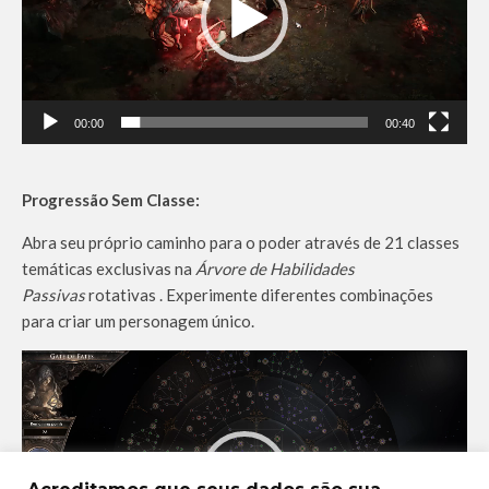
d
o
r
d
e
00:00
00:40
v
í
d
Progressão Sem Classe:
e
Abra seu próprio caminho para o poder através de 21 classes
o
temáticas exclusivas na
Árvore de Habilidades
Passivas
rotativas . Experimente diferentes combinações
para criar um personagem único.
T
o
c
a
d