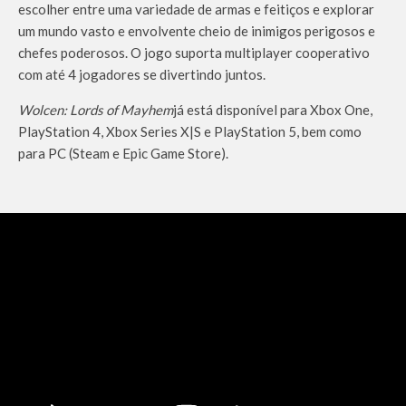
escolher entre uma variedade de armas e feitiços e explorar
um mundo vasto e envolvente cheio de inimigos perigosos e
chefes poderosos. O jogo suporta multiplayer cooperativo
com até 4 jogadores se divertindo juntos.
Wolcen: Lords of Mayhem
já está disponível para Xbox One,
PlayStation 4, Xbox Series X|S e PlayStation 5, bem como
para PC (Steam e Epic Game Store).