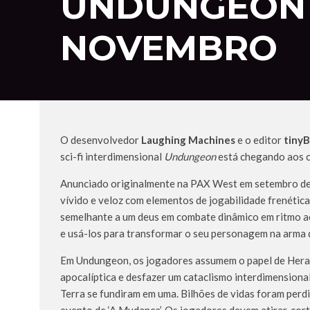
UNDUNGEON C
NOVEMBRO
O desenvolvedor
Laughing Machines
e o editor
tinyB
sci-fi interdimensional
Undungeon
está chegando aos 
Anunciado originalmente na PAX West em setembro d
vívido e veloz com elementos de jogabilidade frenétic
semelhante a um deus em combate dinâmico em ritmo a
e usá-los para transformar o seu personagem na arma d
Em Undungeon, os jogadores assumem o papel de Herald
apocalíptica e desfazer um cataclismo interdimensiona
Terra se fundiram em uma. Bilhões de vidas foram per
evento de ‘A Mudança’. Os jogadores devem atirar, cor