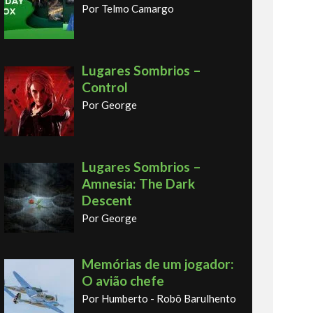
Por Telmo Camargo
Lugares Sombrios –
Control
Por George
Lugares Sombrios –
Amnesia: The Dark
Descent
Por George
Memórias de um jogador:
O avião chefe
Por Humberto - Robô Barulhento