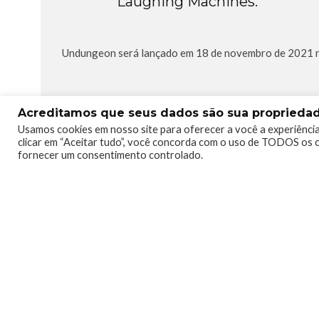
Laughing Machines.
Undungeon será lançado em 18 de novembro de 2021 no
Acreditamos que seus dados são sua propriedade
TAGS
GAMEPASS
UNDUNGEON
XBOX
XBOXBR
Usamos cookies em nosso site para oferecer a você a experiência
clicar em “Aceitar tudo”, você concorda com o uso de TODOS os c
fornecer um consentimento controlado.
0
0