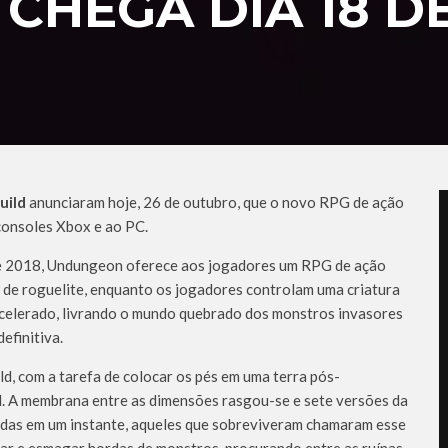
HEGA DIA 18 D
uild
anunciaram hoje, 26 de outubro, que o novo RPG de ação
consoles Xbox e ao PC.
e 2018, Undungeon oferece aos jogadores um RPG de ação
a de roguelite, enquanto os jogadores controlam uma criatura
celerado, livrando o mundo quebrado dos monstros invasores
efinitiva.
, com a tarefa de colocar os pés em uma terra pós-
l. A membrana entre as dimensões rasgou-se e sete versões da
didas em um instante, aqueles que sobreviveram chamaram esse
tar e esmagar hordas de monstros, procurando entre as ruínas