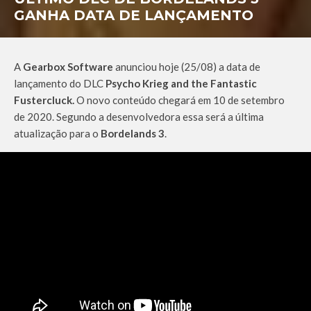
GANHA DATA DE LANÇAMENTO
A
Gearbox Software
anunciou hoje (25/08) a data de
lançamento do DLC
Psycho Krieg and the Fantastic
Fustercluck.
O novo conteúdo chegará em 10 de setembro
de 2020. Segundo a desenvolvedora essa será a última
atualização para o
Bordelands 3
.