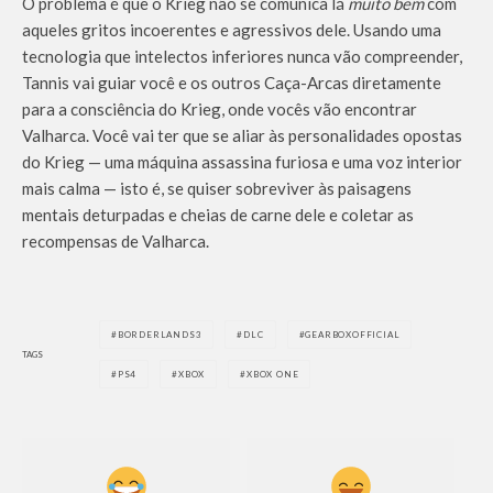
O problema é que o Krieg não se comunica lá
muito bem
com
aqueles gritos incoerentes e agressivos dele. Usando uma
tecnologia que intelectos inferiores nunca vão compreender,
Tannis vai guiar você e os outros Caça-Arcas diretamente
para a consciência do Krieg, onde vocês vão encontrar
Valharca. Você vai ter que se aliar às personalidades opostas
do Krieg — uma máquina assassina furiosa e uma voz interior
mais calma — isto é, se quiser sobreviver às paisagens
mentais deturpadas e cheias de carne dele e coletar as
recompensas de Valharca.
BORDERLANDS3
DLC
GEARBOXOFFICIAL
TAGS
PS4
XBOX
XBOX ONE