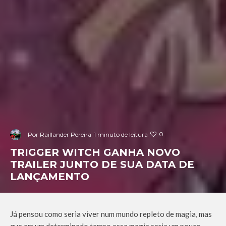
0
Por
Raillander Pereira
1 minuto de leitura
TRIGGER WITCH GANHA NOVO
TRAILER JUNTO DE SUA DATA DE
LANÇAMENTO
Já pensou como seria viver num mundo repleto de magia, mas
que em um determinado tempo essa magia seria um pouco