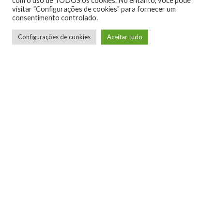
com o uso de TODOS os cookies. No entanto, você pode
visitar "Configurações de cookies" para fornecer um
consentimento controlado.
Configurações de cookies
Aceitar tudo
A banda:
Banda Punk das antigas,
Dead Kennedys
está no
panteão das grandes bandas de Punk da história (junto com
Ramones, Sex pistols e The Clash). Seu punk sujo e suas letras
satíricas fizeram de DK uma banda única, idolatrada até hoje
por fãs do estilo.
O Som:
Police Truck
é um dos clássicos da banda, diferente
da maioria das músicas punks do jogo, mais teenagers, Police
Truck é raiz! Combinando punk rock com surf music, a letra é
um belo sarro sobre a truculência policial dos estados unidos
na década de 80, indispensável.