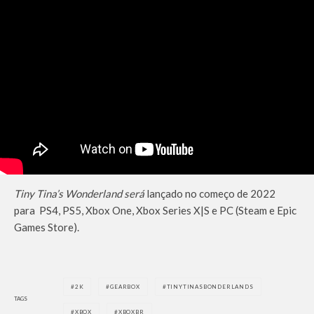
Tiny Tina’s Wonderland será
lançado no começo de 2022
para PS4, PS5, Xbox One, Xbox Series X|S e PC (Steam e Epic
Games Store).
2K
GEARBOX
TINYTINASBONDERLANDS
TAGS
XBOX
XBOXBR