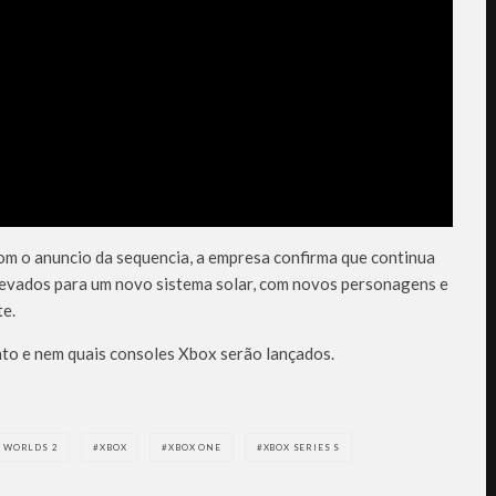
om o anuncio da sequencia, a empresa confirma que continua
evados para um novo sistema solar, com novos personagens e
te.
to e nem quais consoles Xbox serão lançados.
 WORLDS 2
XBOX
XBOX ONE
XBOX SERIES S