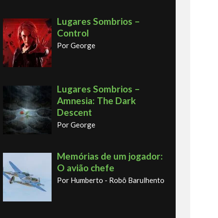
Lugares Sombrios –
Control
Por George
Lugares Sombrios –
Amnesia: The Dark
Descent
Por George
Memórias de um jogador:
O avião chefe
Por Humberto - Robô Barulhento