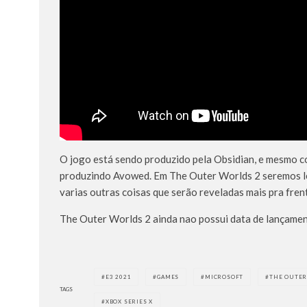
O jogo está sendo produzido pela Obsidian, e mesmo c
produzindo Avowed. Em The Outer Worlds 2 seremos l
varias outras coisas que serão reveladas mais pra fren
The Outer Worlds 2 ainda nao possui data de lançamen
E3 2021
GAMES
MICROSOFT
THE OUTER
TAGS
XBOX SERIES X