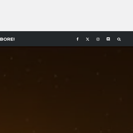
BORE!