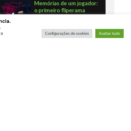
Memórias de um jogador:
o primeiro fliperama
Por Humberto - Robô Barulhento
cia.
o
ra
Configurações de cookies
Aceitar tudo
Os novos Retrôs – Xbox
360 & Ps3
Por George
COMPRE SEUS JOGOS