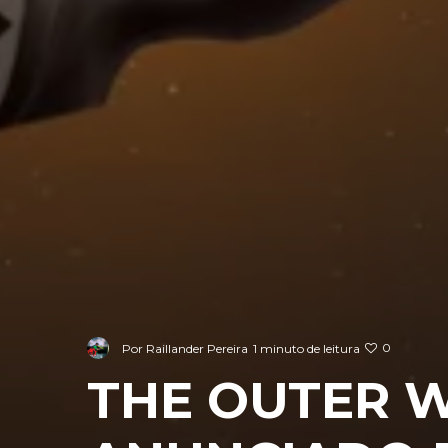
0
Por
Raillander Pereira
1 minuto de leitura
THE OUTER W