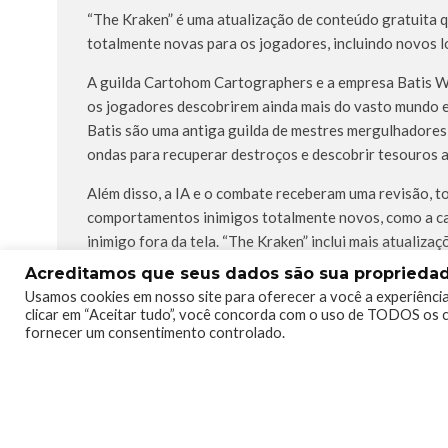
“The Kraken” é uma atualização de conteúdo gratuita 
totalmente novas para os jogadores, incluindo novos l
A guilda Cartohom Cartographers e a empresa Batis W
os jogadores descobrirem ainda mais do vasto mundo e
Batis são uma antiga guilda de mestres mergulhadores
ondas para recuperar destroços e descobrir tesouros 
Além disso, a IA e o combate receberam uma revisão, t
comportamentos inimigos totalmente novos, como a cap
inimigo fora da tela. “The Kraken” inclui mais atualiz
Acreditamos que seus dados são sua propriedade
Usamos cookies em nosso site para oferecer a você a experiência
clicar em “Aceitar tudo”, você concorda com o uso de TODOS os c
TAGS
#TOMASSALA
WIREDP
WIREDPRODUCTIONS
fornecer um consentimento controlado.