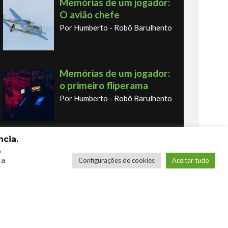
Memórias de um jogador:
O avião chefe
Por Humberto - Robô Barulhento
Memórias de um jogador:
o primeiro fliperama
Por Humberto - Robô Barulhento
cia.
Os novos Retrôs – Xbox
o
360 & Ps3
ra
Configurações de cookies
Aceitar tudo
Por George
COMPRE SEUS JOGOS