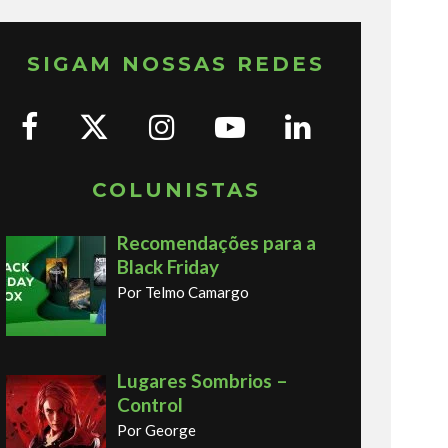
SIGAM NOSSAS REDES
COLUNISTAS
Recomendações para a
Black Friday
Por Telmo Camargo
Lugares Sombrios –
Control
Por George