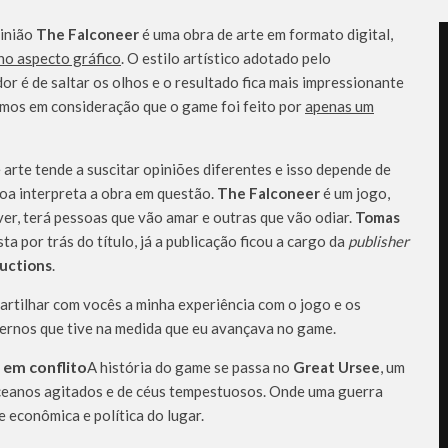
inião
The Falconeer
é uma obra de arte em formato digital,
no aspecto gráfico
. O estilo artístico adotado pelo
r é de saltar os olhos e o resultado fica mais impressionante
mos em consideração que o game foi feito por
apenas um
arte tende a suscitar opiniões diferentes e isso depende de
oa interpreta a obra em questão.
The Falconeer
é um jogo,
er, terá pessoas que vão amar e outras que vão odiar.
Tomas
sta por trás do título, já a publicação ficou a cargo da
publisher
uctions
.
rtilhar com vocês a minha experiência com o jogo e os
ternos que tive na medida que eu avançava no game.
em conflito
A história do game se passa no
Great Ursee
, um
eanos agitados e de céus tempestuosos. Onde uma guerra
 econômica e política do lugar.