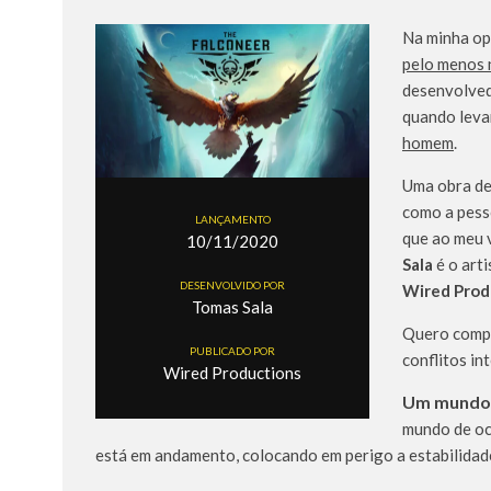
Na minha op
pelo menos 
desenvolvedo
quando leva
homem
.
Uma obra de 
como a pess
LANÇAMENTO
que ao meu v
10/11/2020
Sala
é o arti
DESENVOLVIDO POR
Wired Prod
Tomas Sala
Quero compa
PUBLICADO POR
conflitos in
Wired Productions
Um mundo 
mundo de oc
está em andamento, colocando em perigo a estabilidade