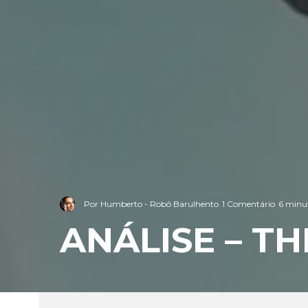
Por
Humberto - Robô Barulhento
1 Comentário
6 minut
ANÁLISE – T