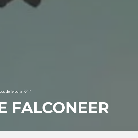
7
os de leitura
HE FALCONEER