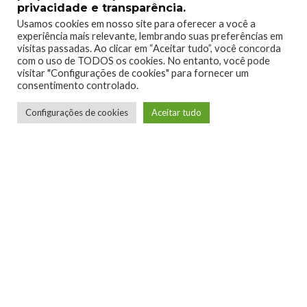
privacidade e transparência.
Usamos cookies em nosso site para oferecer a você a
experiência mais relevante, lembrando suas preferências em
visitas passadas. Ao clicar em “Aceitar tudo”, você concorda
com o uso de TODOS os cookies. No entanto, você pode
visitar "Configurações de cookies" para fornecer um
consentimento controlado.
Configurações de cookies
Aceitar tudo
Raillander Pereira
Conheci o Xbox na geração do 360, e desde
então me tornei apaixonado pela marca. Curto
bastante jogos de tiro em geral, e me desvio um
pouco nos RPG's ocidentais. Sou fã de Gears of
War e Titanfall, e nada me tira isso.