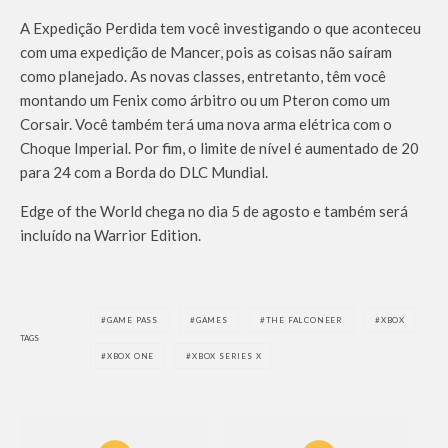
A Expedição Perdida tem você investigando o que aconteceu
com uma expedição de Mancer, pois as coisas não saíram
como planejado. As novas classes, entretanto, têm você
montando um Fenix como árbitro ou um Pteron como um
Corsair. Você também terá uma nova arma elétrica com o
Choque Imperial. Por fim, o limite de nível é aumentado de 20
para 24 com a Borda do DLC Mundial.
Edge of the World chega no dia 5 de agosto e também será
incluído na Warrior Edition.
GAME PASS
GAMES
THE FALCONEER
XBOX
TAGS
XBOX ONE
XBOX SERIES X