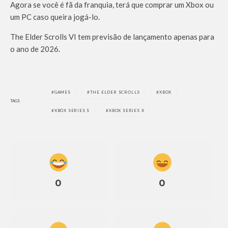
Agora se você é fã da franquia, terá que comprar um Xbox ou
um PC caso queira jogá-lo.
The Elder Scrolls VI tem previsão de lançamento apenas para
o ano de 2026.
GAMES
THE ELDER SCROLLS
XBOX
TAGS
XBOX SERIES S
XBOX SERIES X
0
0