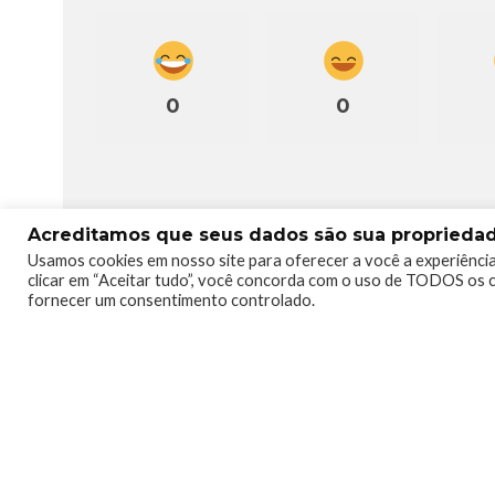
0
0
Acreditamos que seus dados são sua propriedade
Usamos cookies em nosso site para oferecer a você a experiência
clicar em “Aceitar tudo”, você concorda com o uso de TODOS os c
fornecer um consentimento controlado.
Lucian Ribeiro
Jogador de RPG de mesa, apre
histórias em quadrinhos e au