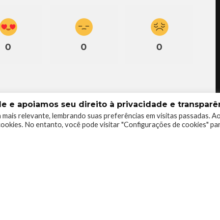
0
0
0
 e apoiamos seu direito à privacidade e transparên
 mais relevante, lembrando suas preferências em visitas passadas. A
ookies. No entanto, você pode visitar "Configurações de cookies" pa
ciador de narrativas bem contadas, degustador de
toproclamado crítico de games.