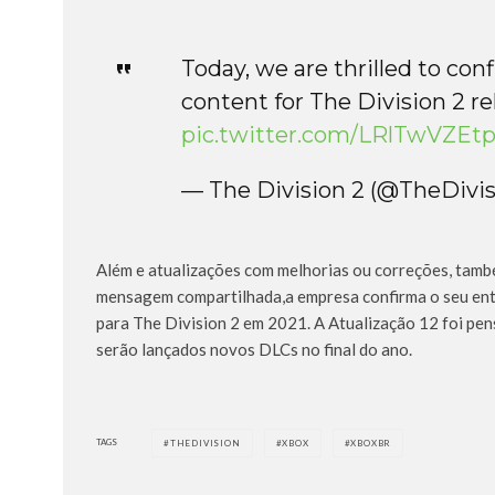
Today, we are thrilled to con
content for The Division 2 rel
pic.twitter.com/LRlTwVZEt
— The Division 2 (@TheDiv
Além e atualizações com melhorias ou correções, tam
mensagem compartilhada,a empresa confirma o seu ent
para The Division 2 em 2021. A Atualização 12 foi pe
serão lançados novos DLCs no final do ano.
TAGS
THEDIVISION
XBOX
XBOXBR