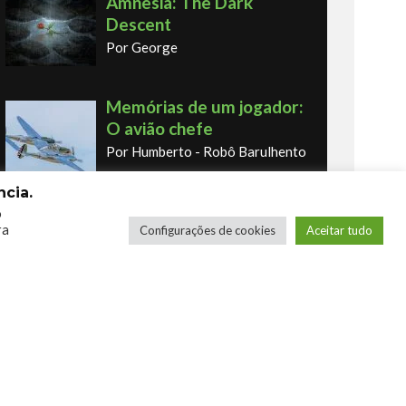
Amnesia: The Dark
Descent
Por George
Memórias de um jogador:
O avião chefe
Por Humberto - Robô Barulhento
cia.
o
Memórias de um jogador:
ra
Configurações de cookies
Aceitar tudo
o primeiro fliperama
Por Humberto - Robô Barulhento
Os novos Retrôs – Xbox
360 & Ps3
Por George