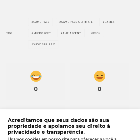
GAME PASS
GAME PASS ULTIMATE
GAMES
TAGS
MICROSOFT
THE ASCENT
XBOX
XBOX SERIES X
0
0
Acreditamos que seus dados são sua
propriedade e apoiamos seu direito à
0
0
privacidade e transparência.
Usamos cookies em nosso site para oferecer a você a