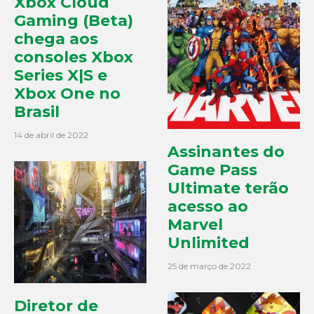
Xbox Cloud
Gaming (Beta)
chega aos
consoles Xbox
Series X|S e
Xbox One no
Brasil
14 de abril de 2022
Assinantes do
Game Pass
Ultimate terão
acesso ao
Marvel
Unlimited
25 de março de 2022
Diretor de