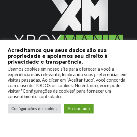
Acreditamos que seus dados são sua
propriedade e apoiamos seu direito à
2020 © Xboxmania. Todos os Direitos Reservados.
privacidade e transparência.
Usamos cookies em nosso site para oferecer a você a
SOBRE O XBOX MANIA
CONTATO
experiência mais relevante, lembrando suas preferências em
visitas passadas. Ao clicar em “Aceitar tudo”, você concorda
ENCONTROU UM PROBLEMA?
com o uso de TODOS os cookies. No entanto, você pode
visitar "Configurações de cookies" para fornecer um
consentimento controlado.
Configurações de cookies
Aceitar tudo