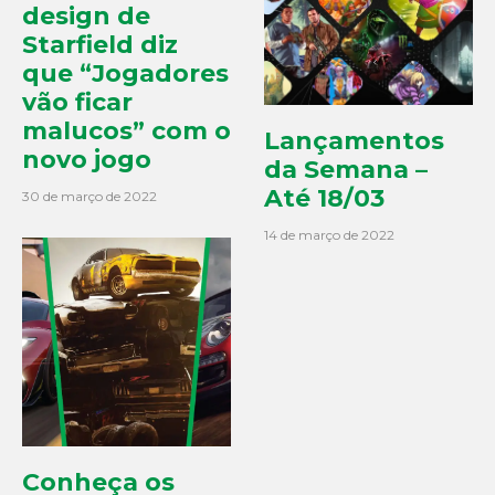
design de
Starfield diz
que “Jogadores
vão ficar
malucos” com o
Lançamentos
novo jogo
da Semana –
Até 18/03
30 de março de 2022
14 de março de 2022
Conheça os