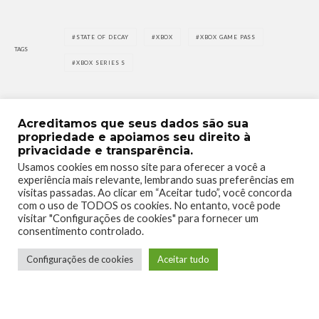
STATE OF DECAY
XBOX
XBOX GAME PASS
TAGS
XBOX SERIES S
Acreditamos que seus dados são sua
propriedade e apoiamos seu direito à
privacidade e transparência.
0
0
Usamos cookies em nosso site para oferecer a você a
experiência mais relevante, lembrando suas preferências em
visitas passadas. Ao clicar em “Aceitar tudo”, você concorda
com o uso de TODOS os cookies. No entanto, você pode
visitar "Configurações de cookies" para fornecer um
consentimento controlado.
1
0
Configurações de cookies
Aceitar tudo