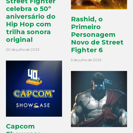
Street Fighter
celebra o 50º
aniversário do
Rashid, o
Hip Hop com
Primeiro
trilha sonora
Personagem
original
Novo de Street
Fighter 6
20 de julho de 2023
5 de julho de 2023
Capcom