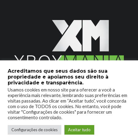
Acreditamos que seus dados são sua
propriedade e apoiamos seu direito à
2020 © Xboxmania. Todos os Direitos Reservados.
privacidade e transparência.
Usamos cookies em nosso site para oferecer a você a
SOBRE O XBOX MANIA
CONTATO
experiência mais relevante, lembrando suas preferências em
visitas passadas. Ao clicar em “Aceitar tudo”, você concorda
ENCONTROU UM PROBLEMA?
com o uso de TODOS os cookies. No entanto, você pode
visitar "Configurações de cookies" para fornecer um
consentimento controlado.
Configurações de cookies
Aceitar tudo