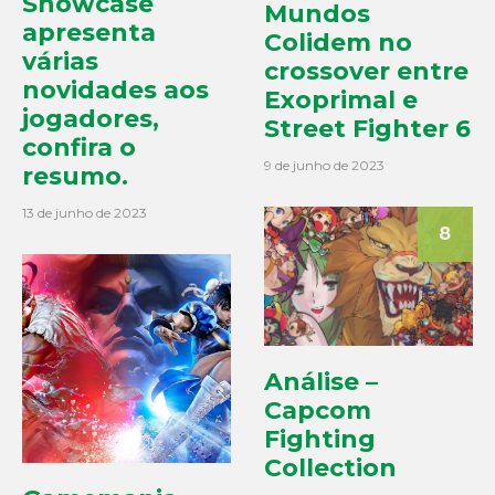
Showcase
Mundos
apresenta
Colidem no
várias
crossover entre
novidades aos
Exoprimal e
jogadores,
Street Fighter 6
confira o
9 de junho de 2023
resumo.
13 de junho de 2023
8
Análise –
Capcom
Fighting
Collection