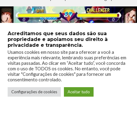
Acreditamos que seus dados são sua
propriedade e apoiamos seu direito à
privacidade e transparência.
Usamos cookies em nosso site para oferecer a você a
experiência mais relevante, lembrando suas preferências em
visitas passadas. Ao clicar em “Aceitar tudo”, você concorda
com o uso de TODOS os cookies. No entanto, você pode
visitar "Configurações de cookies" para fornecer um
consentimento controlado.
Configurações de cookies
Aceitar tudo
Cyberbots: Full Metal Madness
é um spin-off/continuação
de
Armored Warriors
um beat n up com robôs, Cyberbots
larga o estilo briga de rua para virar um jogo de luta
tradicional, onde você escolhe o seu piloto e o robô que ele
utilizará, esse jogos foi quem nos apresentou
Jin Saotome
,
mais conhecido por sua participação em Capcom vs Marvel.