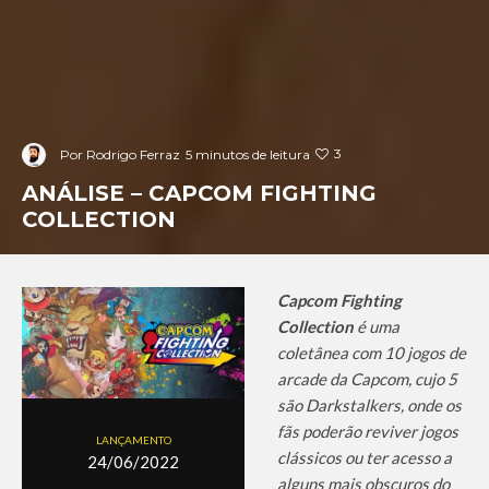
3
Por
Rodrigo Ferraz
5 minutos de leitura
ANÁLISE – CAPCOM FIGHTING
COLLECTION
Capcom Fighting
Collection
é uma
coletânea com 10 jogos de
arcade da Capcom, cujo 5
são Darkstalkers, onde os
fãs poderão reviver jogos
LANÇAMENTO
clássicos ou ter acesso a
24/06/2022
alguns mais obscuros do