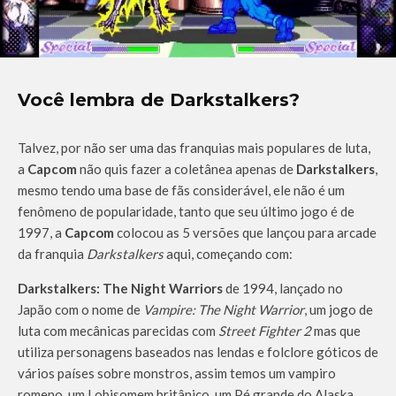
Você lembra de Darkstalkers?
Talvez, por não ser uma das franquias mais populares de luta,
a
Capcom
não quis fazer a coletânea apenas de
Darkstalkers
,
mesmo tendo uma base de fãs considerável, ele não é um
fenômeno de popularidade, tanto que seu último jogo é de
1997, a
Capcom
colocou as 5 versões que lançou para arcade
da franquia
Darkstalkers
aqui, começando com:
Darkstalkers: The Night Warriors
de 1994, lançado no
Japão com o nome de
Vampire: The Night Warrior
, um jogo de
luta com mecânicas parecidas com
Street Fighter 2
mas que
utiliza personagens baseados nas lendas e folclore góticos de
vários países sobre monstros, assim temos um vampiro
romeno, um Lobisomem britânico, um Pé grande do Alaska,