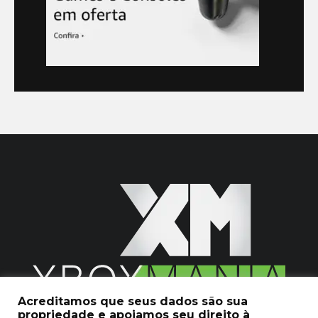
Acreditamos que seus dados são sua
propriedade e apoiamos seu direito à
2020 © Xboxmania. Todos os Direitos Reservados.