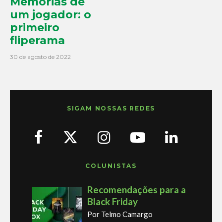
Memórias de
um jogador: o
primeiro
fliperama
30 de agosto de 2022
SIGAM NOSSAS REDES
COLUNISTAS
Recomendações para a
Black Friday
Por Telmo Camargo