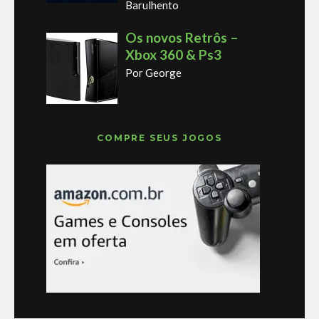
Barulhento
Os novos Retrôs –
Xbox 360 & Ps3
Por George
COMPRE SEUS JOGOS