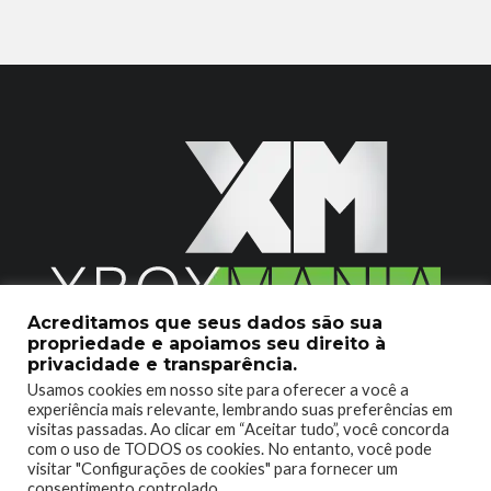
Acreditamos que seus dados são sua
propriedade e apoiamos seu direito à
2020 © Xboxmania. Todos os Direitos Reservados.
privacidade e transparência.
Usamos cookies em nosso site para oferecer a você a
SOBRE O XBOX MANIA
CONTATO
experiência mais relevante, lembrando suas preferências em
visitas passadas. Ao clicar em “Aceitar tudo”, você concorda
ENCONTROU UM PROBLEMA?
com o uso de TODOS os cookies. No entanto, você pode
visitar "Configurações de cookies" para fornecer um
consentimento controlado.