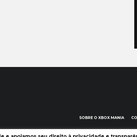
SOBRE O XBOX MANIA
C
 e apoiamos seu direito à privacidade e transparên