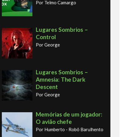
Por Telmo Camargo
Lugares Sombrios –
Control
Por George
Lugares Sombrios –
Amnesia: The Dark
Descent
Por George
Memórias de um jogador:
O avião chefe
Por Humberto - Robô Barulhento