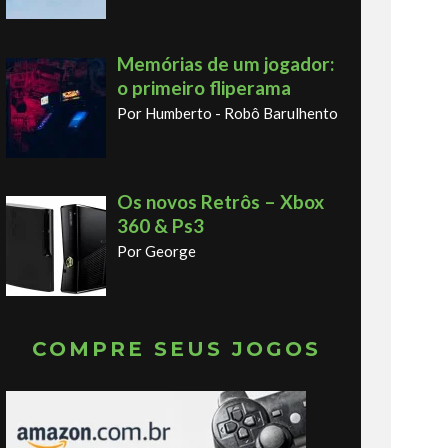
Memórias de um jogador:
o primeiro fliperama
Por Humberto - Robô Barulhento
Os novos Retrôs – Xbox
360 & Ps3
Por George
COMPRE SEUS JOGOS