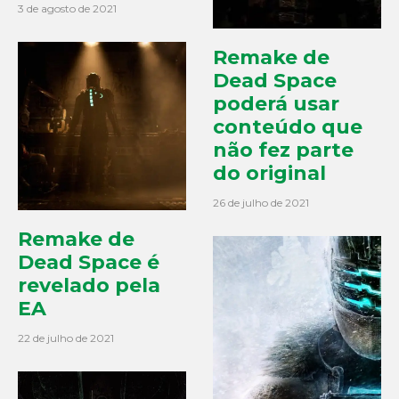
3 de agosto de 2021
Remake de
Dead Space
poderá usar
conteúdo que
não fez parte
do original
26 de julho de 2021
Remake de
Dead Space é
revelado pela
EA
22 de julho de 2021