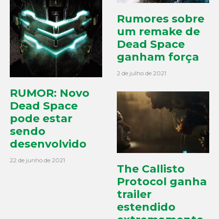
Rumores sobre
um remake de
Dead Space
ganham força
2 de julho de 2021
RUMOR: Novo
Dead Space
pode estar
sendo
desenvolvido
22 de junho de 2021
The Callisto
Protocol ganha
trailer
estendido