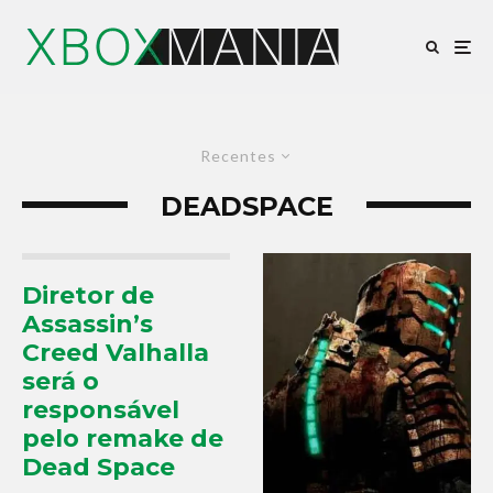
Recentes
DEADSPACE
Diretor de
Assassin’s
Creed Valhalla
será o
responsável
pelo remake de
Dead Space