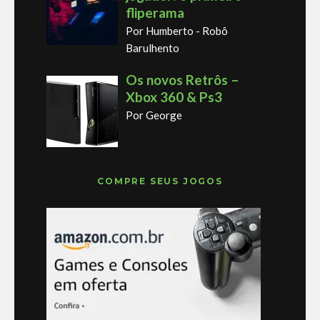
fliperama
Por Humberto - Robô
Barulhento
Os novos Retrôs –
Xbox 360 & Ps3
Por George
COMPRE SEUS JOGOS