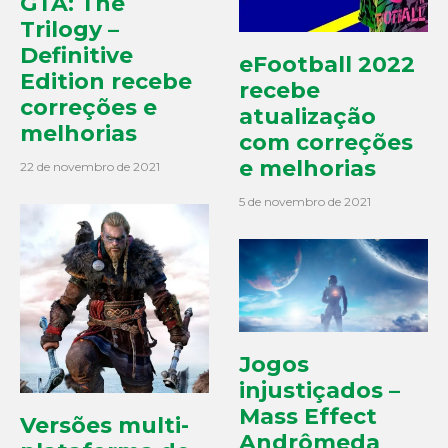
GTA: The
Trilogy –
Definitive
eFootball 2022
Edition recebe
recebe
correções e
atualização
melhorias
com correções
e melhorias
22 de novembro de 2021
5 de novembro de 2021
Jogos
injustiçados –
Mass Effect
Versões multi-
Andrômeda