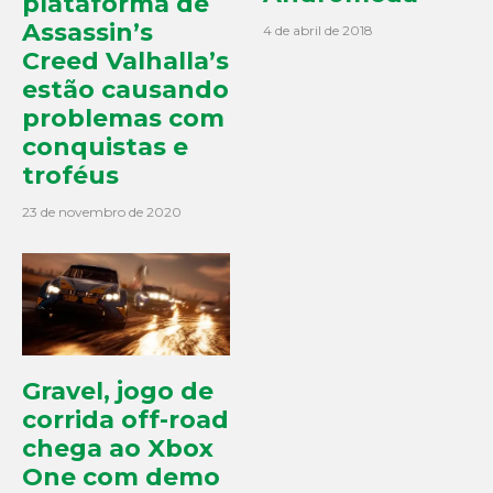
plataforma de
Assassin’s
4 de abril de 2018
Creed Valhalla’s
estão causando
problemas com
conquistas e
troféus
23 de novembro de 2020
Gravel, jogo de
corrida off-road
chega ao Xbox
One com demo