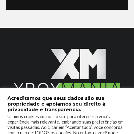
Acreditamos que seus dados são sua
propriedade e apoiamos seu direito à
2020 © Xboxmania. Todos os Direitos Reservados.
privacidade e transparência.
Usamos cookies em nosso site para oferecer a você a
SOBRE O XBOX MANIA
CONTATO
experiência mais relevante, lembrando suas preferências em
visitas passadas. Ao clicar em “Aceitar tudo”, você concorda
ENCONTROU UM PROBLEMA?
com o uso de TODOS os cookies. No entanto, você pode