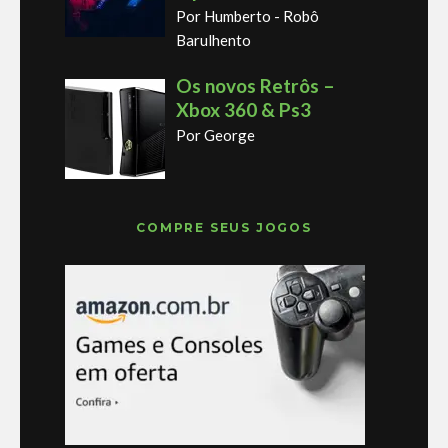
Por Humberto - Robô
Barulhento
Os novos Retrôs –
Xbox 360 & Ps3
Por George
COMPRE SEUS JOGOS