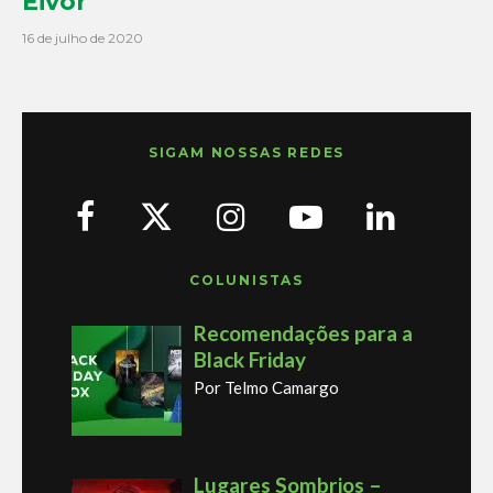
Eivor
16 de julho de 2020
SIGAM NOSSAS REDES
COLUNISTAS
Recomendações para a
Black Friday
Por Telmo Camargo
Lugares Sombrios –