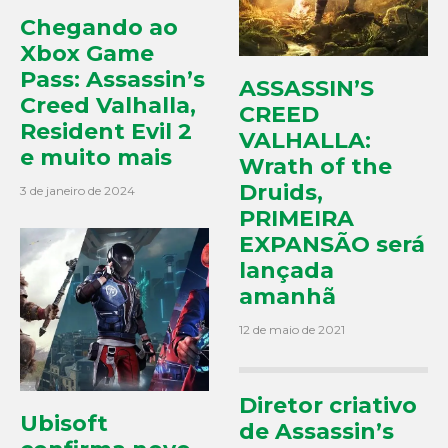
Chegando ao
Xbox Game
Pass: Assassin’s
ASSASSIN’S
Creed Valhalla,
CREED
Resident Evil 2
VALHALLA:
e muito mais
Wrath of the
Druids,
3 de janeiro de 2024
PRIMEIRA
EXPANSÃO será
lançada
amanhã
12 de maio de 2021
Diretor criativo
Ubisoft
de Assassin’s