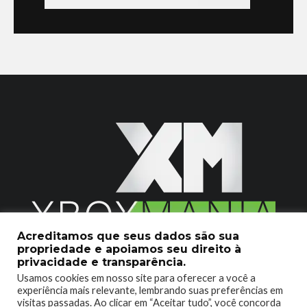
Acreditamos que seus dados são sua
propriedade e apoiamos seu direito à
2020 © Xboxmania. Todos os Direitos Reservados.
privacidade e transparência.
Usamos cookies em nosso site para oferecer a você a
SOBRE O XBOX MANIA
CONTATO
experiência mais relevante, lembrando suas preferências em
visitas passadas. Ao clicar em “Aceitar tudo”, você concorda
ENCONTROU UM PROBLEMA?