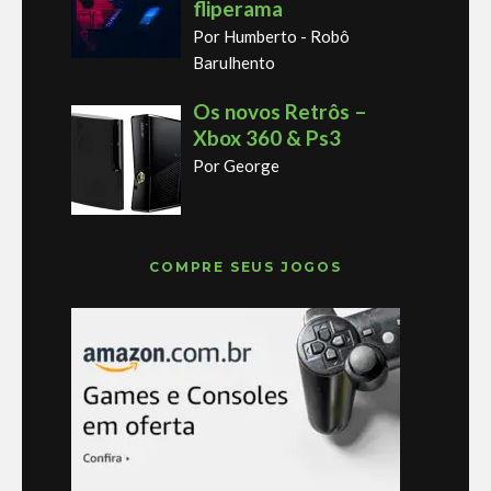
fliperama
Por Humberto - Robô
Barulhento
Os novos Retrôs –
Xbox 360 & Ps3
Por George
COMPRE SEUS JOGOS