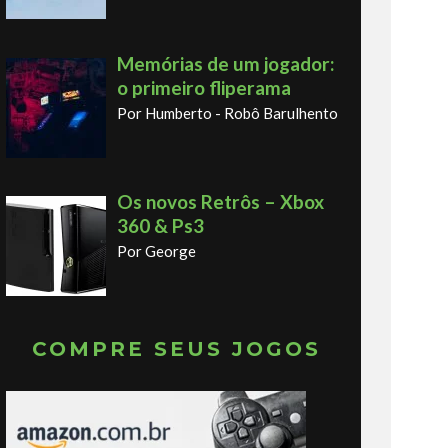
Memórias de um jogador:
o primeiro fliperama
Por Humberto - Robô Barulhento
Os novos Retrôs – Xbox
360 & Ps3
Por George
COMPRE SEUS JOGOS