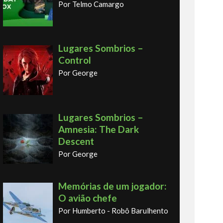
Por Telmo Camargo
Lugares Sombrios –
Control
Por George
Lugares Sombrios –
Amnesia: The Dark
Descent
Por George
Memórias de um jogador:
O avião chefe
Por Humberto - Robô Barulhento