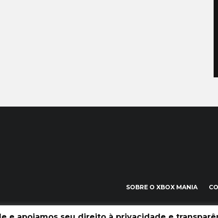
SOBRE O XBOX MANIA
C
 e apoiamos seu direito à privacidade e transparên