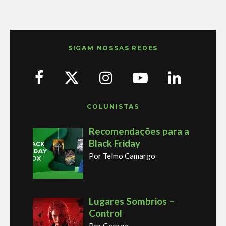
SIGAM NOSSAS REDES
COLUNISTAS
Recomendações para a
Black Friday
Por Telmo Camargo
Lugares Sombrios –
Control
Por George