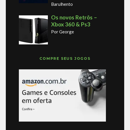
Barulhento
Os novos Retrôs –
Xbox 360 & Ps3
Por George
COMPRE SEUS JOGOS