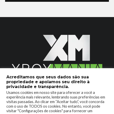
Acreditamos que seus dados são sua
propriedade e apoiamos seu direito à
2020 © Xboxmania. Todos os Direitos Reservados.
privacidade e transparência.
Usamos cookies em nosso site para oferecer a você a
SOBRE O XBOX MANIA
CONTATO
experiência mais relevante, lembrando suas preferências em
visitas passadas. Ao clicar em “Aceitar tudo”, você concorda
ENCONTROU UM PROBLEMA?
com o uso de TODOS os cookies. No entanto, você pode
visitar "Configurações de cookies" para fornecer um