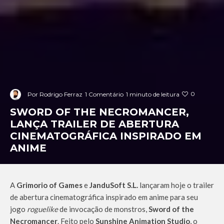
0
Por
Rodrigo Ferraz
1 Comentário
1 minuto de leitura
SWORD OF THE NECROMANCER,
LANÇA TRAILER DE ABERTURA
CINEMATOGRÁFICA INSPIRADO EM
ANIME
A
Grimorio of Games
e
JanduSoft S.L.
lançaram hoje o trailer
de abertura cinematográfica inspirado em anime para seu
jogo
roguelike
de invocação de monstros,
Sword of the
Necromancer
. Feito pelo
Sunshine Animation Studio
, o