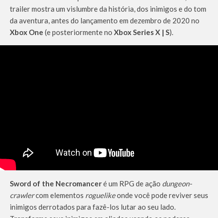
trailer mostra um vislumbre da história, dos inimigos e do tom
da aventura, antes do lançamento em dezembro de 2020 no
Xbox One
(e posteriormente no
Xbox Series X | S
).
Sword of the Necromancer
é um RPG de ação
dungeon-
crawler
com elementos
roguelike
onde você pode reviver seus
inimigos derrotados para fazê-los lutar ao seu lado.