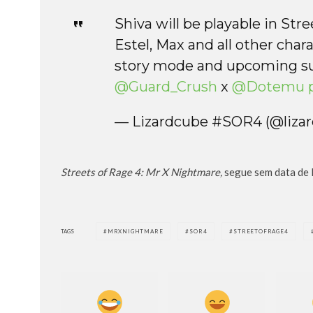
Shiva will be playable in Str
Estel, Max and all other chara
story mode and upcoming su
@Guard_Crush
x
@Dotemu
— Lizardcube #SOR4 (@liza
Streets of Rage 4: Mr X Nightmare,
segue sem data de 
TAGS
MRXNIGHTMARE
SOR4
STREETOFRAGE4