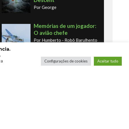
Por George
Memórias de um jogador:
O avião chefe
Por Humberto - Robô Barulhento
cia.
o
ra
Configurações de cookies
Aceitar tudo
Memórias de um jogador:
o primeiro fliperama
Por Humberto - Robô Barulhento
Os novos Retrôs – Xbox
360 & Ps3
Por George