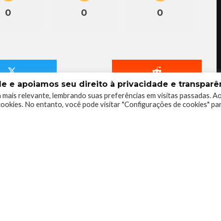
0
0
0
 e apoiamos seu direito à privacidade e transparên
 mais relevante, lembrando suas preferências em visitas passadas. A
ookies. No entanto, você pode visitar "Configurações de cookies" pa
ciador de narrativas bem contadas, degustador de
toproclamado crítico de games.