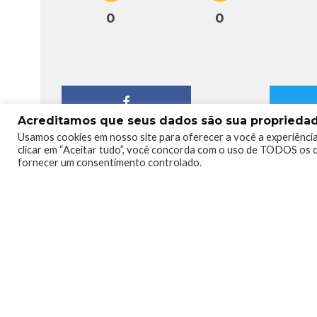
0
0
Acreditamos que seus dados são sua propriedade
Usamos cookies em nosso site para oferecer a você a experiência
clicar em “Aceitar tudo”, você concorda com o uso de TODOS os c
fornecer um consentimento controlado.
Lucian Ribeiro
Jogador de RPG de mesa, apre
histórias em quadrinhos e au