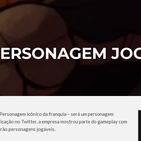
 PERSONAGEM JO
– Personagem icônico da franquia – será um personagem
icação no Twitter, a empresa mostrou parte do gameplay com
erão personagens jogáveis.