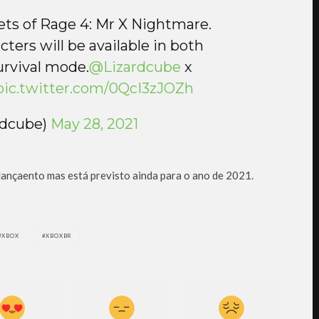
eets of Rage 4: Mr X Nightmare.
cters will be available in both
rvival mode.
@Lizardcube
x
pic.twitter.com/0QcI3zJOZh
rdcube)
May 28, 2021
lançaento mas está previsto ainda para o ano de 2021.
XBOX
XBOXBR