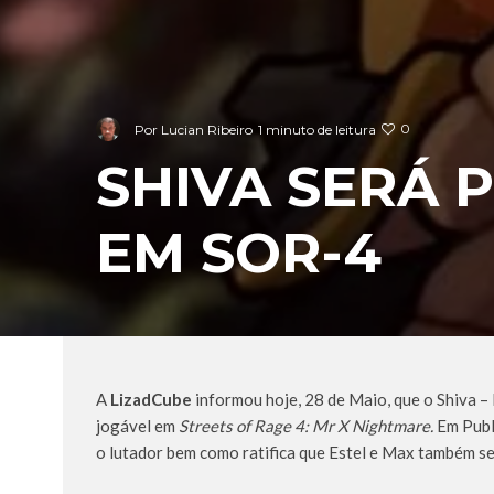
0
Por
Lucian Ribeiro
1 minuto de leitura
SHIVA SERÁ
EM SOR-4
A
LizadCube
informou hoje, 28 de Maio, que o Shiva 
jogável em
Streets of Rage 4: Mr X Nightmare.
Em Publ
o lutador bem como ratifica que Estel e Max também s