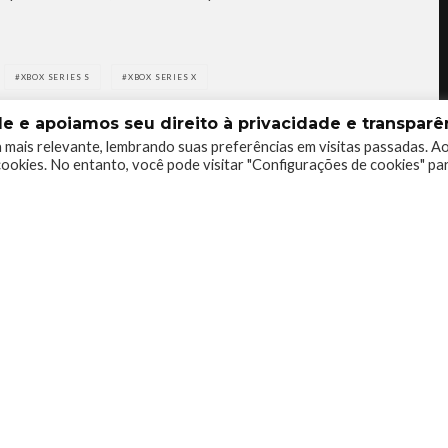
XBOX SERIES S
XBOX SERIES X
 e apoiamos seu direito à privacidade e transparên
 mais relevante, lembrando suas preferências em visitas passadas. A
ookies. No entanto, você pode visitar "Configurações de cookies" pa
0
0
0