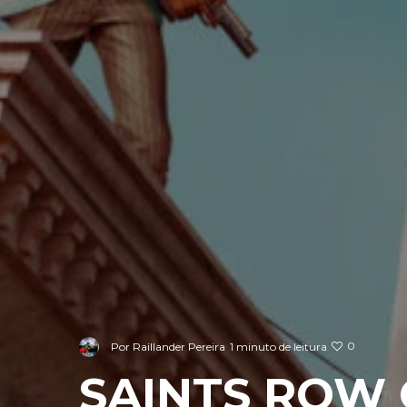
0
Por
Raillander Pereira
1 minuto de leitura
SAINTS ROW