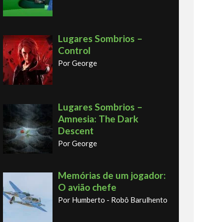
Lugares Sombrios –
Control
Por George
Lugares Sombrios –
Amnesia: The Dark
Descent
Por George
Memórias de um jogador:
O avião chefe
Por Humberto - Robô Barulhento