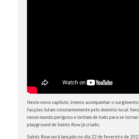
Neste novo capitulo, iremos acompanhar o surgimento 
facções lutam constantemente pelo domínio local. Sen
nesse mundo perigoso e tentam de tudo para se tornar
playground de Saints Row já criado.
Saints Row será lançado no dia 22 de fevereiro de 202