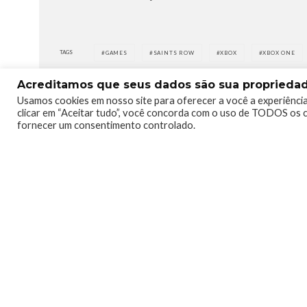
TAGS
GAMES
SAINTS ROW
XBOX
XBOX ONE
Acreditamos que seus dados são sua propriedade
Usamos cookies em nosso site para oferecer a você a experiência
clicar em “Aceitar tudo”, você concorda com o uso de TODOS os c
fornecer um consentimento controlado.
0
0