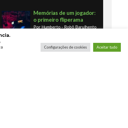
Memórias de um jogador:
o primeiro fliperama
Por Humberto - Robô Barulhento
cia.
o
ra
Configurações de cookies
Aceitar tudo
Os novos Retrôs – Xbox
360 & Ps3
Por George
COMPRE SEUS JOGOS