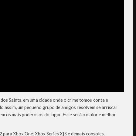
dos Saints, em uma cidade onde o crime tomou conta e
do assim, um pequeno grupo de amigos resolvem se arriscar
em os mais poderosos do lugar. Esse será o maior e melhor
2 para Xbox One, Xbox Series X|S e demais consoles.