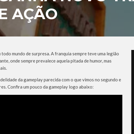
E AÇÃO
u todo mundo de surpresa. A franquia sempre teve uma legião
lante, onde sempre prevalece aquela pitada de humor, mas
ais.
fidelidade da gameplay parecida com o que vimos no segundo e
res. Confira um pouco da gameplay logo abaixo: