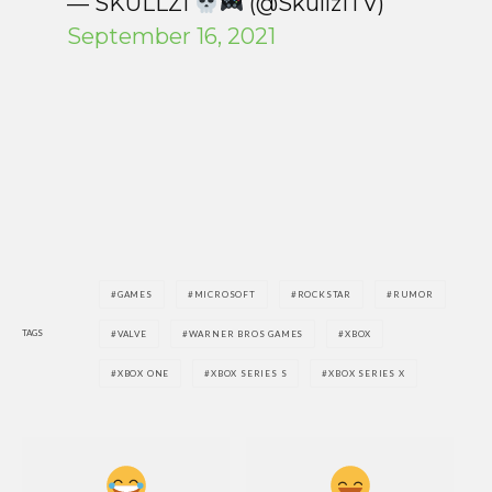
— SKULLZI
(@SkullziTV)
September 16, 2021
GAMES
MICROSOFT
ROCKSTAR
RUMOR
TAGS
VALVE
WARNER BROS GAMES
XBOX
XBOX ONE
XBOX SERIES S
XBOX SERIES X