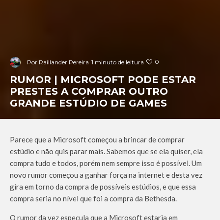
0
Por
Raillander Pereira
1 minuto de leitura
RUMOR | MICROSOFT PODE ESTAR
PRESTES A COMPRAR OUTRO
GRANDE ESTÚDIO DE GAMES
Parece que a Microsoft começou a brincar de comprar
estúdio e não quis parar mais. Sabemos que se ela quiser, ela
compra tudo e todos, porém nem sempre isso é possível. Um
novo rumor começou a ganhar força na internet e desta vez
gira em torno da compra de possíveis estúdios, e que essa
compra seria no nível que foi a compra da Bethesda.
O rumor da vez especula que a Microsoft estaria em