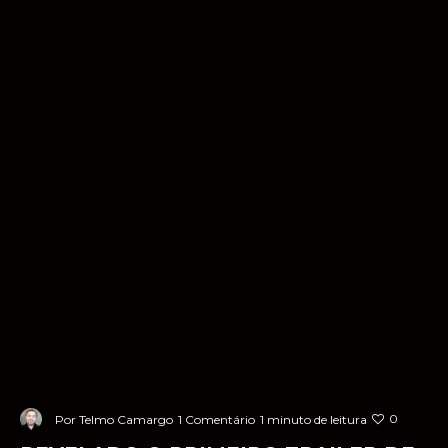
0
Por
Telmo Camargo
1 Comentário
1 minuto de leitura