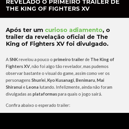
REVELADO O PRIMEIRO TRAILER DE
THE KING OF FIGHTERS XV
Após ter um
curioso adiamento
, o
trailer da revelação oficial de The
King of Fighters XV foi divulgado.
A
SNK
revelou a pouco o
primeiro trailer
de
The King of
Fighters XV
, não foi algo tão revelador, mas pudemos
observar bastante o visual do game, assim como ver os
personagens
Shun’ei
,
Kyo Kusanagi
,
Benimaru
,
Mai
Shiranui
e
Leona
lutando. Infelizmente, ainda não foram
divulgadas as
plataformas
para quais o jogo sairá.
Confira abaixo o esperado trailer: