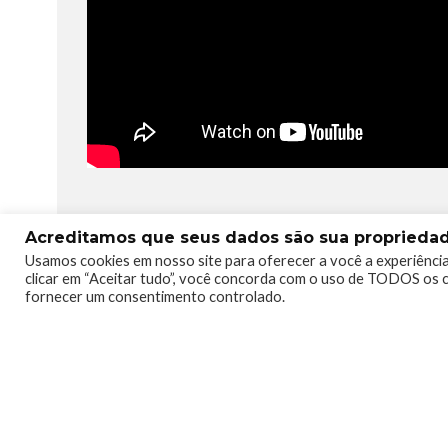
Acreditamos que seus dados são sua propriedade
TAGS
ARKANE
BETHESDA
XBOX
XBOXBR
Usamos cookies em nosso site para oferecer a você a experiência
clicar em “Aceitar tudo”, você concorda com o uso de TODOS os c
fornecer um consentimento controlado.
0
0