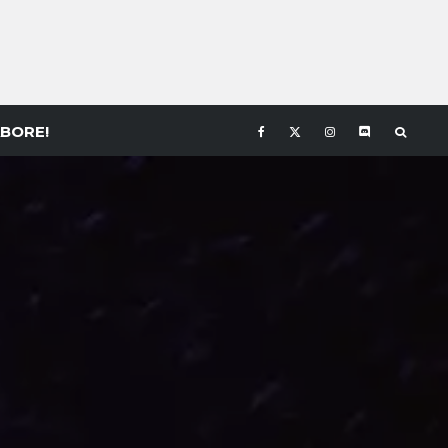
BORE!