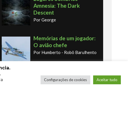
Amnesia: The Dark
Descent
Por George
Memórias de um jogador:
O avião chefe
Por Humberto - Robô Barulhento
cia.
o
Memórias de um jogador:
ra
Configurações de cookies
Aceitar tudo
o primeiro fliperama
Por Humberto - Robô Barulhento
Os novos Retrôs – Xbox
360 & Ps3