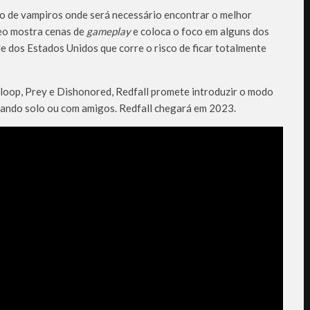
o de vampiros onde será necessário encontrar o melhor
deo mostra cenas de
gameplay
e coloca o foco em alguns dos
e dos Estados Unidos que corre o risco de ficar totalmente
oop, Prey e Dishonored, Redfall promete introduzir o modo
ogando solo ou com amigos. Redfall chegará em 2023.