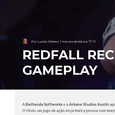
0
Por
Lucian Ribeiro
1 minuto de leitura
REDFALL REC
GAMEPLAY
A
Bethesda Softworks
e a
Arkane Studios Austi
n ap
O título, um jogo de ação em primeira pessoa com mun