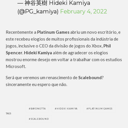
— 神谷英樹 Hideki Kamiya
(@PG_kamiya)
February 4, 2022
Recentemente a
Platinum Games
abriu um novo escritório, e
este recebeu elogios de muitos profissionais da indústria de
jogos, inclusive o CEO da divisão de jogos do Xbox,
Phil
Spencer
.
Hideki Kamiya
além de agradecer os elogios
mostrou enorme desejo em voltar a trabalhar com os estudios
Microsoft.
Será que veremos um renascimento de
Scalebound
?
sinceramente eu espero que não.
BAYONETTA
HIDEKI KAMIYA
PLATINUM GAMES
TAGS
SCALEBOUND