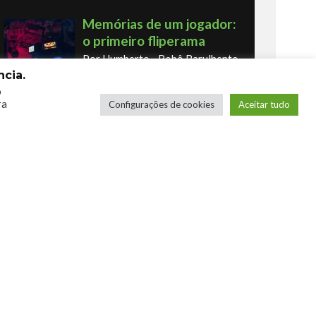
Memórias de um jogador:
o primeiro fliperama
Por Humberto - Robô Barulhento
cia.
o
ra
Configurações de cookies
Aceitar tudo
Os novos Retrôs – Xbox
360 & Ps3
Por George
COMPRE SEUS JOGOS