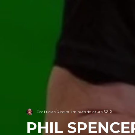
0
Por
Lucian Ribeiro
1 minuto de leitura
PHIL SPENCE