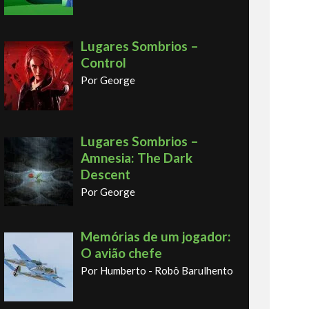
Lugares Sombrios –
Control
Por George
Lugares Sombrios –
Amnesia: The Dark
Descent
Por George
Memórias de um jogador:
O avião chefe
Por Humberto - Robô Barulhento